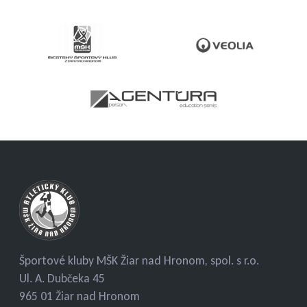
Športové kluby MŠK Žiar nad Hronom, spol. s r.o.
Ul. A. Dubčeka 45
965 01 Žiar nad Hronom