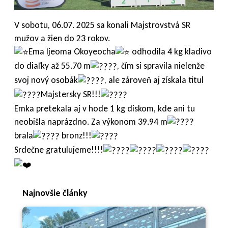
V
sobotu, 06.07. 2025 sa konali Majstrovstvá SR
mužov a žien do 23 rokov.
Ema Ijeoma Okoyeocha
odhodila 4 kg kladivo
do diaľky až 55.70 m
, čím si spravila nielenže
svoj nový osobák
, ale zároveň aj získala titul
Majstersky SR!!!
Emka pretekala aj v hode 1 kg diskom, kde ani tu
neobišla naprázdno. Za výkonom 39.94 m
brala
bronz!!!
Srdečne gratulujeme!!!!
Najnovšie články