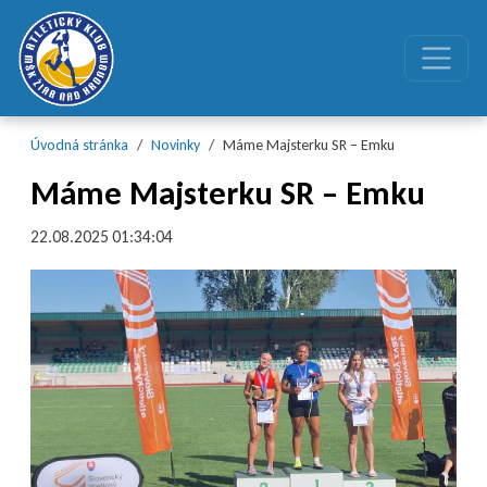
Preskočiť na obsah
Preskočiť na hlavné menu
Úvodná stránka
Novinky
Máme Majsterku SR – Emku
Máme Majsterku SR – Emku
22.08.2025 01:34:04