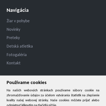
Navigácia
Žiar v pohybe
Novinky
Preteky
Detská atletika
Fotogaléria
Kontakt
Kontakt
Používame cookies
konatelmsk.ziar@gmail.com , jan.ziak@ziar.sk
Na našich webových stránkach používame súbory cookie na
zhromažďovanie údajov za účelom vytvárania štatistík na zlepšenie
+421 908 949527, 045/6787126
kvality našej webovej stránky. Naše cookies môžete prijať alebo
odmietnuť kliknutím na tlačidlá nižšie.