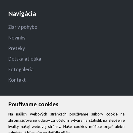
Navigácia
Žiar v pohybe
Novinky
Preteky
Detská atletika
Fotogaléria
Kontakt
Kontakt
Používame cookies
konatelmsk.ziar@gmail.com , jan.ziak@ziar.sk
Na našich webových stránkach používame súbory cookie na
zhromažďovanie údajov za účelom vytvárania štatistík na zlepšenie
+421 908 949527, 045/6787126
kvality našej webovej stránky. Naše cookies môžete prijať alebo
odmietnuť kliknutím na tlačidlá nižšie.