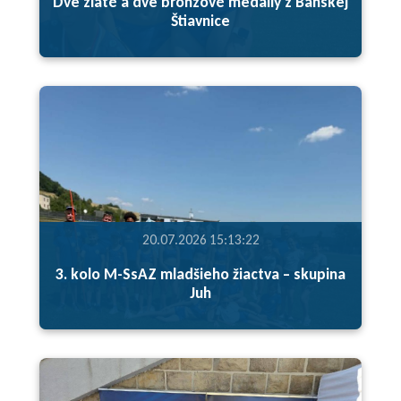
Dve zlaté a dve bronzové medaily z Banskej
Štiavnice
20.07.2026 15:13:22
3. kolo M-SsAZ mladšieho žiactva – skupina
Juh