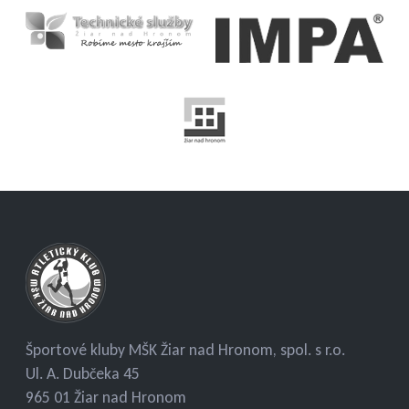
Športové kluby MŠK Žiar nad Hronom, spol. s r.o.
Ul. A. Dubčeka 45
965 01 Žiar nad Hronom