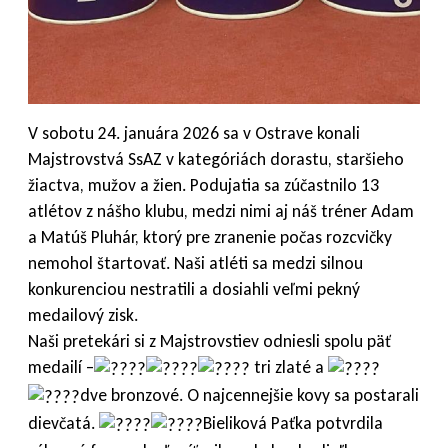
V sobotu 24. januára 2026 sa v Ostrave konali
Majstrovstvá SsAZ v kategóriách dorastu, staršieho
žiactva, mužov a žien. Podujatia sa zúčastnilo 13
atlétov z nášho klubu, medzi nimi aj náš tréner Adam
a Matúš Pluhár, ktorý pre zranenie počas rozcvičky
nemohol štartovať. Naši atléti sa medzi silnou
konkurenciou nestratili a dosiahli veľmi pekný
medailový zisk.
Naši pretekári si z Majstrovstiev odniesli spolu päť
medailí –
tri zlaté a
dve bronzové. O najcennejšie kovy sa postarali
dievčatá.
Bieliková Paťka potvrdila