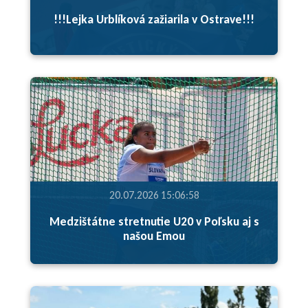
!!!Lejka Urblíková zažiarila v Ostrave!!!
20.07.2026 15:06:58
Medzištátne stretnutie U20 v Poľsku aj s
našou Emou