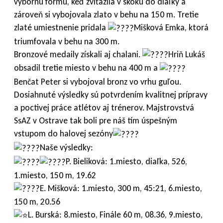
výbornú formu, keď zvíťazila v skoku do diaľky a
zároveň si vybojovala zlato v behu na 150 m. Tretie
zlaté umiestnenie pridala
Mišková Emka, ktorá
triumfovala v behu na 300 m.
Bronzové medaily získali aj chalani.
Hriň Lukáš
obsadil tretie miesto v behu na 400 m a
Benčat Peter si vybojoval bronz vo vrhu guľou.
Dosiahnuté výsledky sú potvrdením kvalitnej prípravy
a poctivej práce atlétov aj trénerov. Majstrovstvá
SsAZ v Ostrave tak boli pre náš tím úspešným
vstupom do halovej sezóny
Naše výsledky:
P. Bieliková: 1.miesto, diaľka, 526,
1.miesto, 150 m, 19.62
E. Mišková: 1.miesto, 300 m, 45:21, 6.miesto,
150 m, 20.56
L. Burská: 8.miesto, Finále 60 m, 08.36, 9.miesto,