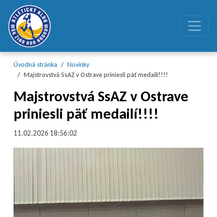
Preskočiť na obsah
Preskočiť na hlavné menu
Úvodná stránka
Novinky
Majstrovstvá SsAZ v Ostrave priniesli päť medailí!!!!
Majstrovstvá SsAZ v Ostrave
priniesli päť medailí!!!!
11.02.2026 18:56:02